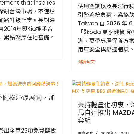
t that inspires
使用空調以及長途行
深耕台灣市場，不僅積
引擎系統負荷。為協助
通路升級計畫。長期深
Taiwan 自 2026 年
014年與Kia攜手合
「Škoda 夏季健檢
，累積深厚在地基礎。
測、夏季專屬保養方
用車安全與舒適體驗
閱讀全文:
車夏季健檢沁涼展開，加
秉持輕量化初衷，深化
馬自達推出 MAZDA
套組
祭出全車23項免費健檢
原廠服務
2026年4月08日