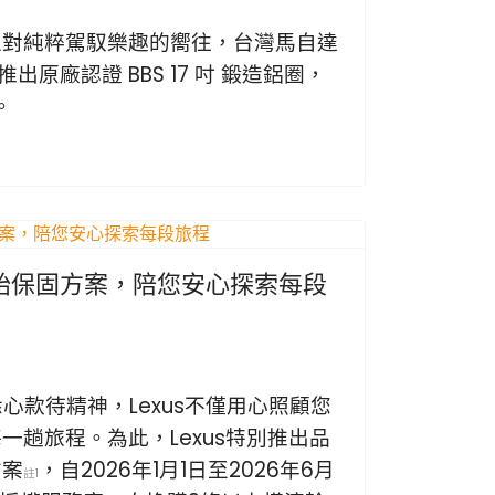
主對純粹駕馭樂趣的嚮往，台灣馬自達
 推出原廠認證 BBS 17 吋 鍛造鋁圈，
。
換胎保固方案，陪您安心探索每段
的悉心款待精神，Lexus不僅用心照顧您
一趟旅程。為此，Lexus特別推出品
方案
，自2026年1月1日至2026年6月
註1