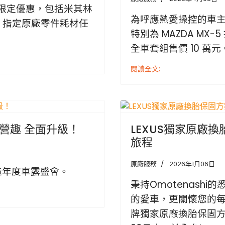
限定優惠，包括米其林
為呼應熱愛操控的車
、指定原廠零件耗材任
特別為 MAZDA MX-5
全車套組售價 10 萬元
閱讀全文:
嗨咖露營趣 全面升級！
LEXUS獨家原廠
旅程
原廠服務
2026年1月06日
打造年度車露盛會。
秉持Omotenashi
的愛車，更關懷您的每
牌獨家原廠換胎保固