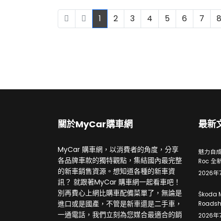
1
2
3
4
5
6
7
關於MyCar購車網
最新
MyCar 購車網，以消費者的角度，分享
魅力自成焦
各品牌車款的獨特觀點，集結國內最完整
Roc 全
的新車銷售資源。想知道各種的新車資
2026年
訊？ 就跟著MyCar 購車網一起看車吧！
別再費心上網比購車配備菜單了，無論是
Škoda 
進口或是國產，不管是新車還是二手車，
Roads
一通電話，我們立刻為您媒合最適合的銷
2026年