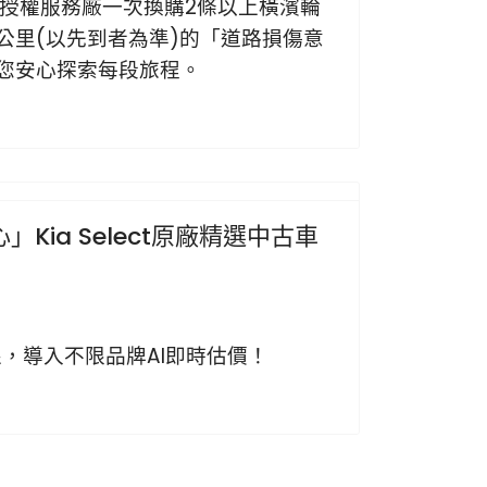
us授權服務廠一次換購2條以上橫濱輪
萬公里(以先到者為準)的「道路損傷意
陪您安心探索每段旅程。
Next
Kia Select原廠精選中古車
，導入不限品牌AI即時估價！