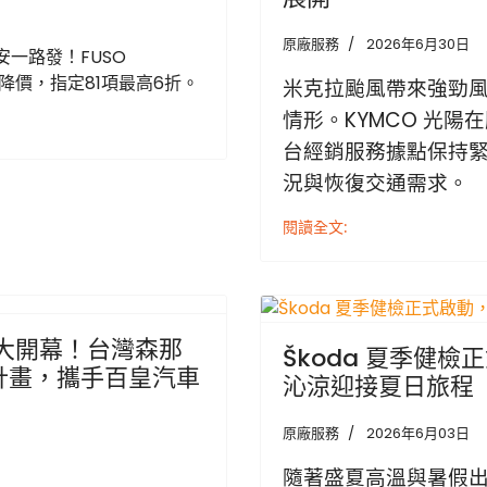
原廠服務
2026年6月30日
一路發！FUSO
件降價，指定81項最高6折。
米克拉颱風帶來強勁
情形。KYMCO 光
台經銷服務據點保持
況與恢復交通需求。
閱讀全文:
Next
盛大開幕！台灣森那
Škoda 夏季健
計畫，攜手百皇汽車
沁涼迎接夏日旅程
原廠服務
2026年6月03日
隨著盛夏高溫與暑假