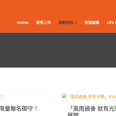
Home
新車上市
焦點快訊
試駕報導
Life 
推限量聯名御守！
「風雨過後 就有光
展開