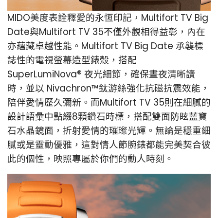
MIDO美度表詮釋愛的永恆印記，Multifort TV Big
Date與Multifort TV 35不僅外觀相得益彰，
內在
亦蘊藏卓越性能。Multifort TV Big Date 承襲標
誌性的電視螢幕造型錶殼，搭配
Super
LumiNova® 夜光細節，確保晝夜清晰讀
時，並以 Nivachron™鈦游絲強化抗磁抗震效能，
陪伴
愛情歷久彌新。而Multifort TV 35則在細膩的
設計語彙中點綴8顆鑽石時標，搭配雙面防眩藍
寶
石水晶鏡面，折射愛情的璀璨光輝。無論是穩重細
膩或是靈動優雅，這對情人節腕錶都能完
美契合彼
此的個性，映照專屬於你們的動人時刻。