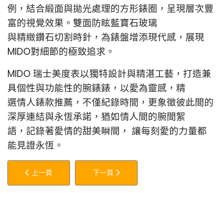
例，結合緞面與拋光處理的方形錶圈，呈現層次豐
富的視覺效果。雙面防眩藍寶石玻璃
與精緻鑽石切割時針，為錶盤增添現代感，展現
MIDO對細節的極致追求。
MIDO 瑞士美度表以獨特設計與精湛工藝，打造兼
具個性與功能性的腕錶錶，以愛為靈感，精
選情人錶款推薦，不僅紀錄時間，更象徵彼此間的
深厚連結與永恆承諾，猶如情人間的腕間絮
語，記錄著愛情的甜美瞬間， 讓每刻愛的力量都
能見證永恆。
上一篇文章: RADO瑞士雷達表再度攜手英國工業設計鬼才TEJ
下一篇文章: TAYLORMADE全面進化！
上一頁
下一頁