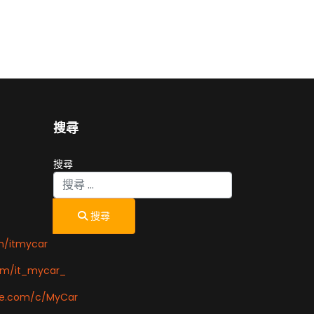
搜尋
搜尋
搜尋
m/itmycar
om/it_mycar_
be.com/c/MyCar