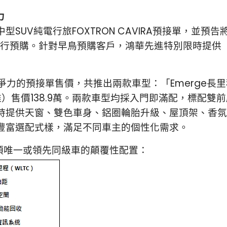
力
UV純電行旅FOXTRON CAVIRA預接單，並預告
中心進行預購。針對早鳥預購客戶，鴻華先進特別限時提供
場競爭力的預接單售價，共推出兩款車型：「Emerge長里
馬達）售價138.9萬。兩款車型均採入門即滿配，標配
時提供天窗、雙色車身、鋁圈輪胎升級、屋頂架、香氛
豐富選配式樣，滿足不同車主的個性化需求。
2項唯一或領先同級車的顛覆性配置：