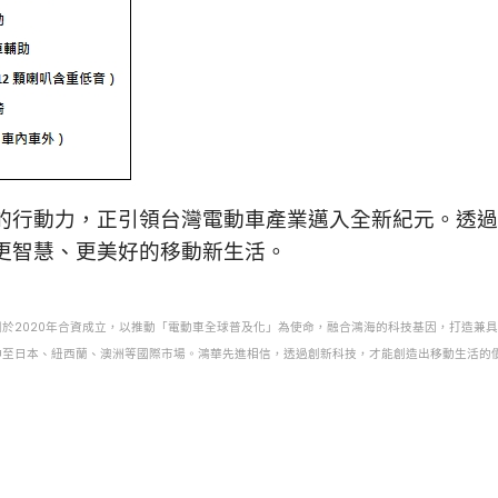
行動力，正引領台灣電動車產業邁入全新紀元。透過CAV
更智慧、更美好的移動新生活。
團於2020年合資成立，以推動「電動車全球普及化」為使命，融合鴻海的科技基因，打造兼具
台佈局已延伸至日本、紐西蘭、澳洲等國際市場。鴻華先進相信，透過創新科技，才能創造出移動生活
血回歸，邀請球迷一同加入今夏最扛霸的應援行動！
/19 解鎖輪胎安全科技！米其林「安全特攻隊」沉浸式體驗台北三創限時登場