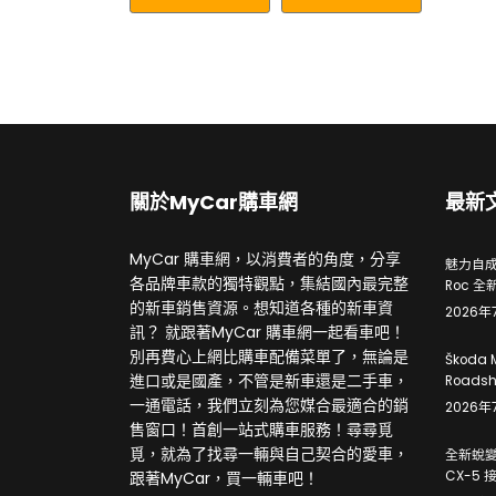
關於MyCar購車網
最新
MyCar 購車網，以消費者的角度，分享
魅力自成焦
各品牌車款的獨特觀點，集結國內最完整
Roc 全
的新車銷售資源。想知道各種的新車資
2026年
訊？ 就跟著MyCar 購車網一起看車吧！
別再費心上網比購車配備菜單了，無論是
Škoda 
進口或是國產，不管是新車還是二手車，
Roads
一通電話，我們立刻為您媒合最適合的銷
2026年
售窗口！首創一站式購車服務！尋尋覓
覓，就為了找尋一輛與自己契合的愛車，
全新蛻變
跟著MyCar，買一輛車吧！
CX-5