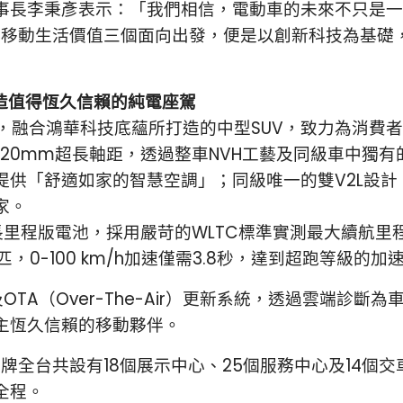
事長李秉彥表示：「我們相信，電動車的未來不只是一
賴、移動生活價值三個面向出發，便是以創新科技為基
打造值得恆久信賴的純電座駕
牌旗下，融合鴻華科技底蘊所打造的中型SUV，致力為消
現2,920mm超長軸距，透過整車NVH工藝及同級車中
提供「舒適如家的智慧空調」；同級唯一的雙V2L設
家。
載長里程版電池，採用嚴苛的WLTC標準實測最大續航里
，0-100 km/h加速僅需3.8秒，達到超跑等級的加
OTA（Over-The-Air）更新系統，透過雲端診
主恆久信賴的移動夥伴。
品牌全台共設有18個展示中心、25個服務中心及14
全程。