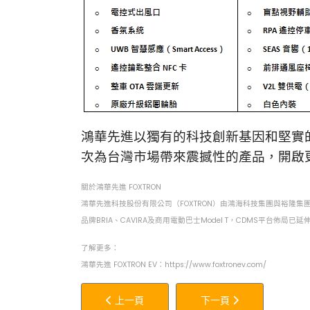
鴻華先進以獨有的科技創新基因和堅實的
次為台灣市場帶來震撼性的產品，開啟
關於鴻華先進 FOXTRON
鴻華先進科技股份有限公司（FOXTRON）由鴻海科技集團與裕隆集
品牌BRIA、CAVIRA及商用電動巴士Model T，CDMS平
了解更多：
鴻華先進 FOXTRON EV：
https://www.foxtronev.com/
上一篇文章: FUSO今夏最扛霸「動紫趴」熱
下一篇文章: 4/17~4
上一頁
下一頁