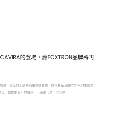
IRA的登場，讓FOXTRON品牌將再
智慧、安全與永續的純電移動體驗。旗下產品涵蓋FOXTRON乘用車
的價值，並獲取客戶的信賴。（股票代號：2258）