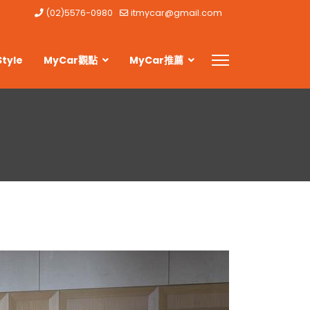
(02)5576-0980
itmycar@gmail.com
Style
MyCar觀點
MyCar推薦