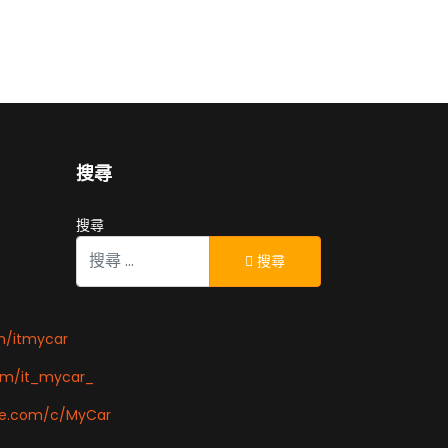
搜尋
搜尋
搜尋
m/itmycar
om/it_mycar_
be.com/c/MyCar