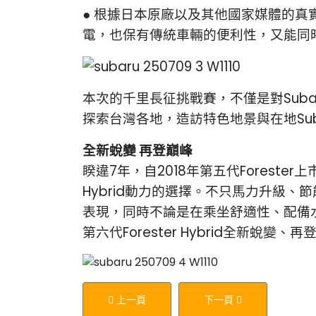
●
根據日本原廠以及其他國家媒體的真實道路
電，也保有傳統車輛的便利性，又能同
本次的千里長征挑戰賽，不僅是對Subaru 
探索台灣各地，造訪特色地景與在地Su
全新蛻變 再登巔峰
睽違7年，自2018年第五代Forest
Hybrid動力的選擇。不只馬力升級、節
表現，同時不論是在乘坐舒適性、配備
第六代Forester Hybrid全新蛻變
上一篇文章: 《米其林指南》將於2025年10
下一篇文章: 《臺灣米其林指南
上一頁
下一頁