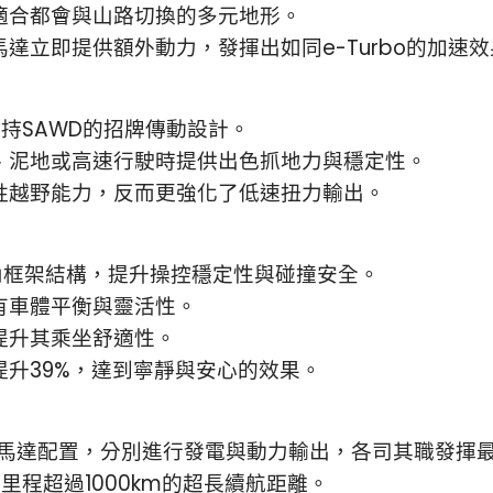
適合都會與山路切換的多元地形。
達立即提供額外動力，發揮出如同e-Turbo的加速
然堅持SAWD的招牌傳動設計。
、泥地或高速行駛時提供出色抓地力與穩定性。
牲越野能力，反而更強化了低速扭力輸出。
內框架結構，提升操控穩定性與碰撞安全。
有車體平衡與靈活性。
提升其乘坐舒適性。
升39%，達到寧靜與安心的效果。
雙馬達配置，分別進行發電與動力輸出，各司其職發揮
里程超過1000km的超長續航距離。