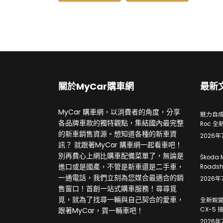
關於MyCar購車網
最新
MyCar 購車網，以消費者的角度，分享
魅力自成焦
各品牌車款的獨特觀點，集結國內最完整
Roc 全
的新車銷售資源。想知道各種的新車資
2026年
訊？ 就跟著MyCar 購車網一起看車吧！
別再費心上網比購車配備菜單了，無論是
Škoda 
進口或是國產，不管是新車還是二手車，
Roads
一通電話，我們立刻為您媒合最適合的銷
2026年
售窗口！首創一站式購車服務！尋尋覓
覓，就為了找尋一輛與自己契合的愛車，
全新蛻變
跟著MyCar，買一輛車吧！
CX-5
2026年