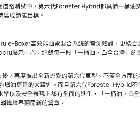
測試中，第六代Forester Hybrid都具備一桶油
時達成節能目標。
e-Boxer高效能油電混合系統的實測驗證，更結合品牌「On
baru展示中心，紀錄每一段「一桶油，凸全台灣」的
er上市後，再度推出全新蛻變的第六代車型。不僅全方面的
能燃油更是的大躍進。而且第六代Forester Hybr
水準以及安全表現上都有全面的進化，「一桶油，凸全
、再登巔峰境界翻開新的篇章。
月8日推出最新全球性米其林星鑰飯店名單！
 2025》 完整名單將於 2025 年 8 月 19 日發布