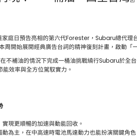
u賽道家庭日預告亮相的第六代Forester，Subaru
L等，從本周開始展開經典廣告台詞的精神復刻計畫，啟動
brid，在不補油的情況下完成一桶油挑戰繞行Subaru
d車款的節能效率與全方位駕馭實力。
勢
，實現更順暢的加速與動能回收。
驅動為主，在中高速時電池馬達動力也能扮演關鍵角色