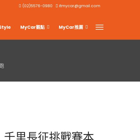
(02)5576-0980
itmycar@gmail.com
Style
MyCar觀點
MyCar推薦
跑
』千里長征挑戰賽本