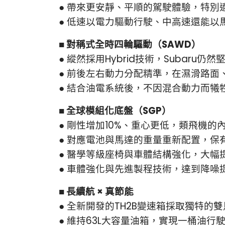
●
帶來更安靜、平順的駕駛體驗，特別
●
低速以電力驅動行駛、中高速還能以馬
■
對稱式全時四輪驅動（SAWD）
●
縱然採用Hybrid技術，Subaru仍
●
前後左右動力分配精準，在濕滑路面
●
結合油電系統後，不因混合動力而犧
■
全球模組化底盤（SGP）
●
剛性增加10%、重心更低，類飛機的
●
對應電池與馬達的重量重新配置，保
●
醫學等級座椅與車體結構強化，大幅
●
車體強化與先進製程技術，達到降噪提
■ 長續航 × 真節能
●
全新開發的TH2B變速箱採取獨特的
●
維持63L大容量油箱，實現一桶油行駛